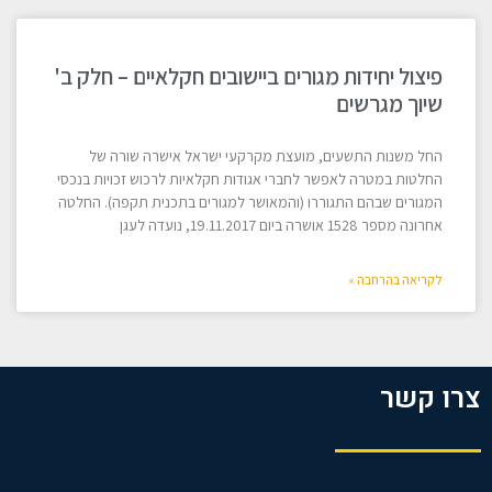
פיצול יחידות מגורים ביישובים חקלאיים – חלק ב'
שיוך מגרשים
החל משנות התשעים, מועצת מקרקעי ישראל אישרה שורה של
החלטות במטרה לאפשר לחברי אגודות חקלאיות לרכוש זכויות בנכסי
המגורים שבהם התגוררו (והמאושר למגורים בתכנית תקפה). החלטה
אחרונה מספר 1528 אושרה ביום 19.11.2017, נועדה לעגן
לקריאה בהרחבה »
צרו קשר